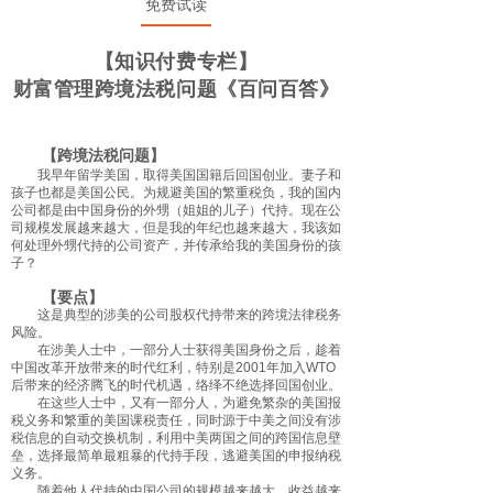
免费试读
【知识付费专栏】
财富管理跨境法税问题《百问百答》
【跨境法税问题】
我早年留学美国，取得美国国籍后回国创业。妻子和
孩子也都是美国公民。为规避美国的繁重税负，我的国内
公司都是由中国身份的外甥（姐姐的儿子）代持。现在公
司规模发展越来越大，但是我的年纪也越来越大，我该如
何处理外甥代持的公司资产，并传承给我的美国身份的孩
子？
【要点】
这是典型的涉美的公司股权代持带来的跨境法律税务
风险。
在涉美人士中，一部分人士获得美国身份之后，趁着
中国改革开放带来的时代红利，特别是2001年加入WTO
后带来的经济腾飞的时代机遇，络绎不绝选择回国创业。
在这些人士中，又有一部分人，为避免繁杂的美国报
税义务和繁重的美国课税责任，同时源于中美之间没有涉
税信息的自动交换机制，利用中美两国之间的跨国信息壁
垒，选择最简单最粗暴的代持手段，逃避美国的申报纳税
义务。
随着他人代持的中国公司的规模越来越大，收益越来